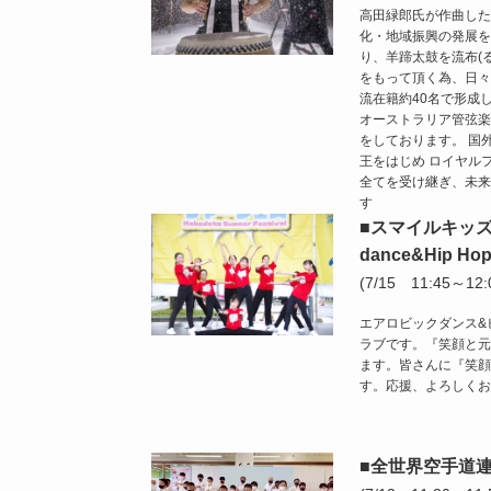
高田緑郎氏が作曲した
化・地域振興の発展を
り、羊蹄太鼓を流布(
をもって頂く為、日々
流在籍約40名で形成
オーストラリア管弦楽
をしております。 国
王をはじめ ロイヤル
全てを受け継ぎ、未来
す
■スマイルキッズク
dance&Hip Hop
(7/15 11:45～12:
エアロビックダンス&
ラブです。『笑顔と元
ます。皆さんに『笑顔
す。応援、よろしく
■全世界空手道