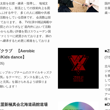
太鼓を伝授・継承・指導し、 地域文
国
目的とし、鼓流としての技術向上を図
古
るふ)する中で、 多くの人に感動や共感
歳
活動をしている団体です。 会員数は鼓
しております。 各、TV出演や雑誌掲載や
団とのコラボなど 道内外において活動
外からも高い評価を受けスウェーデン国
ファミリーに絶賛されております。 師の
へ継承するため更に精進をしておりま
ラブ 【Aerobic
■Z
/Kids dance】
(7
05)
北斗
ジ
ヒップホップチームのスマイルキッズク
を
気』をテーマに、ダンスを楽しんでい
して
と元気』を届けられるよう頑張りま
ジ
お願いします！
で
ア
様
連盟新極真会北海道函館道場
■