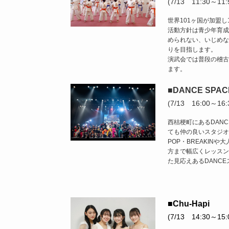
(7/13 11:30～11:
世界101ヶ国が加盟
活動方針は青少年育成
められない、いじめな
りを目指します。
演武会では普段の稽古
ます。
■DANCE SPACE
(7/13 16:00～16:
西桔梗町にあるDANCE
ても仲の良いスタジオで、H
POP・BREAKIN
方まで幅広くレッスン
た見応えあるDANC
■Chu-Hapi
(7/13 14:30～15: