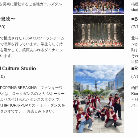
道南を拠点に活動するご当地ガールズグル
桔梗
stud
〜息吹〜
■B
30)
(7
で構成されたYOSAKOIソーランチーム
北
で演舞を行っています。学生らしく持
ン
を活かして、笑顔あふれるダイナミッ
動
います。
そ
目
ulture Studio
■R
40)
(7
OP POPPING BREAKING ファンキーワ
函
ジオは、ロックダンスの オリジネーター
Ri
名により名付けられたダンススタジオで、
～
OCK,HIPHOP,K-POPとストリートダンスを
バ
タジオです。 、お楽しみ下さい。