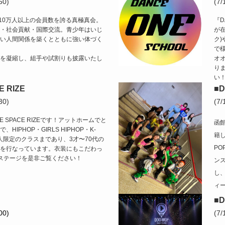
50)
(7
し10万人以上の会員数を誇る真極真会。
『D
・社会貢献・国際交流。青少年はいじ
が在
い人間関係を築くとともに強い体づく
ク
で
を凝縮し、組手や試割りも披露いたし
オ
り
い
 RIZE
■D
30)
(7
 SPACE RIZEです！アットホームでと
函
IPHOP・GIRLS HIPHOP・K-
籍
や大人限定のクラスまであり、3才〜70代の
P
を行なっています。衣装にもこだわっ
Eステージを是非ご覧ください！
ン
し
ィ
■D
00)
(7