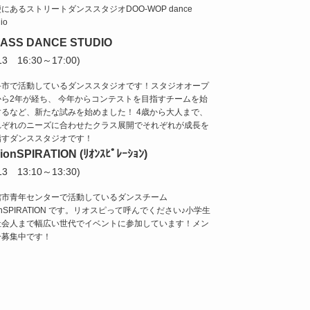
にあるストリートダンススタジオDOO-WOP dance
io
ASS DANCE STUDIO
/13 16:30～17:00)
斗市で活動しているダンススタジオです！スタジオオープ
から2年が経ち、 今年からコンテストを目指すチームを始
するなど、新たな試みを始めました！ 4歳から大人まで、
れぞれのニーズに合わせたクラス展開でそれぞれが成長を
指すダンススタジオです！
ionSPIRATION (ﾘｵﾝｽﾋﾟﾚｰｼｮﾝ)
/13 13:10～13:30)
館市青年センターで活動しているダンスチーム
onSPIRATION です。リオスピって呼んでください♪小学生
社会人まで幅広い世代でイベントに参加しています！メン
ー募集中です！