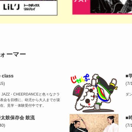
フォーマー
 class
■
15)
(7
OP・JAZZ・CHEERDANCEと色々なクラ
ダ
表会を目標に、幼児から大人までが楽
在、見学・体験受付中です。
太鼓保存会 鼓流
■
40)
(7