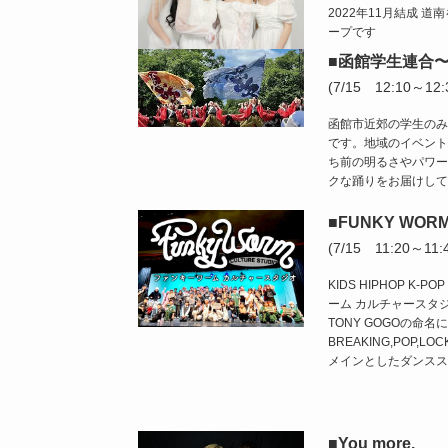
2022年11月結成 
ープです
■函館学生連合
(7/15 12:10～12:
函館市近郊の学生のみ
です。地域のイベント
ち前の明るさやパワー
クな踊りをお届けして
■FUNKY WORM C
(7/15 11:20～11:
KIDS HIPHOP K-P
ーム カルチャースタ
TONY GOGOの命
BREAKING,POP,L
メインとしたダンスス
■You more.