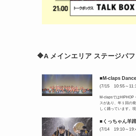
🔶A メインエリア ステージパ
■M-claps Dance
(7/15 10:55～11:
M-clapsではHIPH
スがあり、年１回の発
しく踊っています。現
■くっちゃん羊蹄
(7/14 19:10～19: