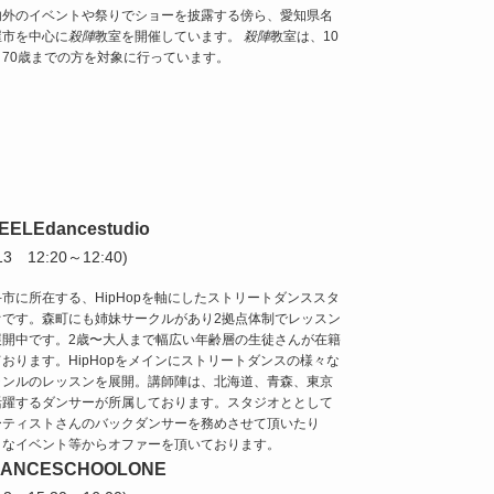
内外のイベントや祭りでショーを披露する傍ら、愛知県名
屋市を中心に
殺陣
教室を開催しています。
殺陣
教室は、10
～70歳までの方を対象に行っています。
EELEdancestudio
/13 12:20～12:40)
市に所在する、HipHopを軸にしたストリートダンススタ
オです。森町にも姉妹サークルがあり2拠点体制でレッスン
展開中です。2歳〜大人まで幅広い年齢層の生徒さんが在籍
おります。HipHopをメインにストリートダンスの様々な
ャンルのレッスンを展開。講師陣は、北海道、青森、東京
活躍するダンサーが所属しております。スタジオととして
ーティストさんのバックダンサーを務めさせて頂いたり
々なイベント等からオファーを頂いております。
DANCESCHOOLONE