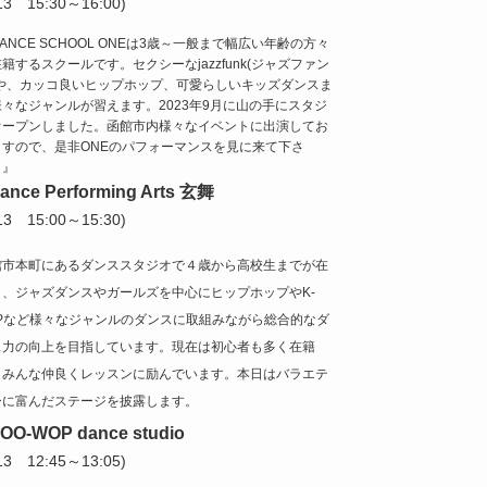
/13 15:30～16:00)
ANCE SCHOOL ONEは3歳～一般まで幅広い年齢の方々
籍するスクールです。セクシーなjazzfunk(ジャズファン
)や、カッコ良いヒップホップ、可愛らしいキッズダンスま
様々なジャンルが習えます。2023年9月に山の手にスタジ
オープンしました。函館市内様々なイベントに出演してお
ますので、是非ONEのパフォーマンスを見に来て下さ
！』
ance Performing Arts 玄舞
/13 15:00～15:30)
館市本町にあるダンススタジオで４歳から高校生までが在
し、ジャズダンスやガールズを中心にヒップホップやK-
OPなど様々なジャンルのダンスに取組みながら総合的なダ
ス力の向上を目指しています。現在は初心者も多く在籍
、みんな仲良くレッスンに励んでいます。本日はバラエテ
ーに富んだステージを披露します。
OO-WOP dance studio
/13 12:45～13:05)